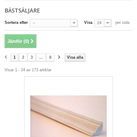
BÄSTSÄLJARE
Sortera efter
Visa
per sida
--
24
Jämför (
0
)
1
2
3
...
8
Visa alla
Visar 1 - 24 av 173 artiklar